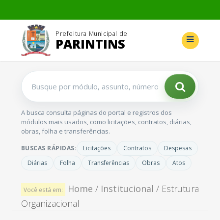
Prefeitura Municipal de
PARINTINS
Buscar
no
portal
A busca consulta páginas do portal e registros dos
módulos mais usados, como licitações, contratos, diárias,
obras, folha e transferências.
BUSCAS RÁPIDAS:
Licitações
Contratos
Despesas
Diárias
Folha
Transferências
Obras
Atos
Home
/
Institucional
/ Estrutura
Você está em:
Organizacional