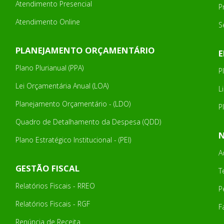
Atendimento Presencial
P
Atendimento Online
S
PLANEJAMENTO ORÇAMENTÁRIO
Plano Plurianual (PPA)
P
Lei Orçamentária Anual (LOA)
L
Planejamento Orçamentário - (LDO)
P
Quadro de Detalhamento da Despesa (QDD)
Plano Estratégico Institucional - (PEI)
A
GESTÃO FISCAL
T
Relatórios Fiscais - RREO
P
Relatórios Fiscais - RGF
F
Renúncia de Receita