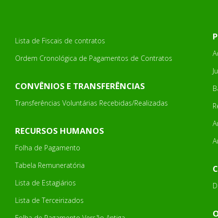
P
Lista de Fiscais de contratos
A
Ordem Cronológica de Pagamentos de Contratos
J
CONVÊNIOS E TRANSFERÊNCIAS
B
Transferências Voluntárias Recebidas/Realizadas
R
A
RECURSOS HUMANOS
A
Folha de Pagamento
Tabela Remuneratória
C
Lista de Estagiários
D
Lista de Terceirizados
Folha de Pagamento Versão Antiga