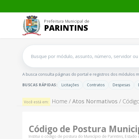
Prefeitura Municipal de
PARINTINS
Buscar
no
portal
A busca consulta páginas do portal e registros dos módulos mai
BUSCAS RÁPIDAS:
Licitações
Contratos
Despesas
Home /
Atos Normativos
/ Código
Você está em:
Código de Postura Munici
Institui o código de postura do Município de Parintins, Estado