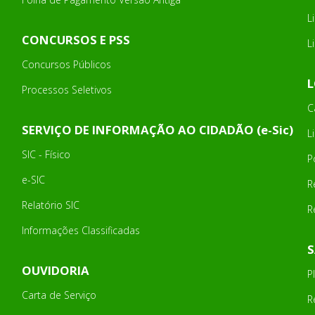
L
CONCURSOS E PSS
L
Concursos Públicos
L
Processos Seletivos
C
SERVIÇO DE INFORMAÇÃO AO CIDADÃO (e-Sic)
L
SIC - Físico
P
e-SIC
R
Relatório SIC
R
Informações Classificadas
OUVIDORIA
P
Carta de Serviço
R