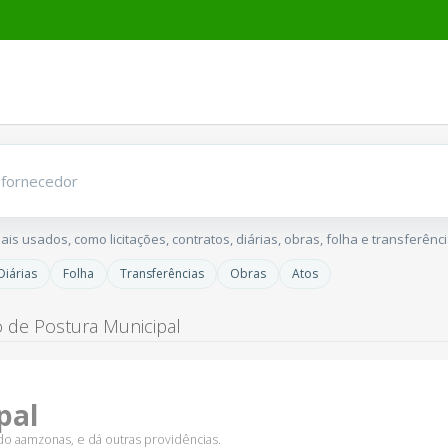
s usados, como licitações, contratos, diárias, obras, folha e transferênci
Diárias
Folha
Transferências
Obras
Atos
 de Postura Municipal
pal
 do aamzonas, e dá outras providências.