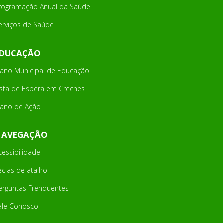
rogramação Anual da Saúde
erviços de Saúde
EDUCAÇÃO
lano Municipal de Educação
ista de Espera em Creches
lano de Ação
NAVEGAÇÃO
cessibilidade
eclas de atalho
erguntas Frenquentes
ale Conosco