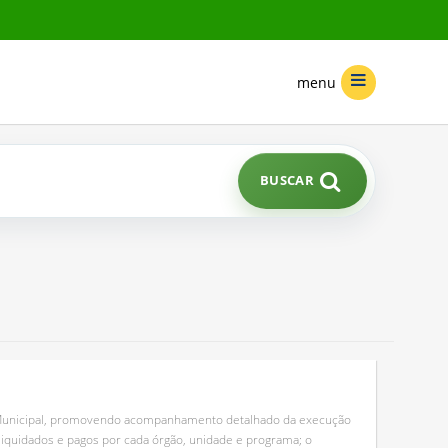
menu
BUSCAR
ção Municipal, promovendo acompanhamento detalhado da execução
iquidados e pagos por cada órgão, unidade e programa; o