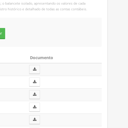
s; o balancete isolado, apresentando os valores de cada
stro histórico e detalhado de todas as contas contábeis.
Documento