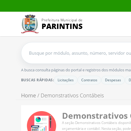
Prefeitura Municipal de
PARINTINS
Buscar
no
portal
A busca consulta páginas do portal e registros dos módulos mais 
BUSCAS RÁPIDAS:
Licitações
Contratos
Despesas
D
Home
/ Demonstrativos Contábeis
Demonstrativos 
A seção Demonstrativos Contábeis disponib
orçamentária e contábil. Nesta seção, pod