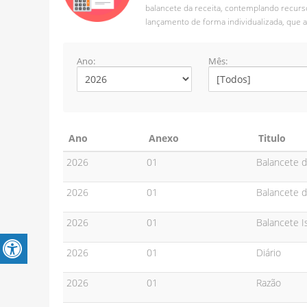
balancete da receita, contemplando recurso
lançamento de forma individualizada, que a
Ano:
Mês:
Ano
Anexo
Titulo
2026
01
Balancete 
2026
01
Balancete d
2026
01
Balancete I
2026
01
Diário
2026
01
Razão