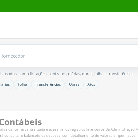
usados, como licitações, contratos, diárias, obras, folha e transferências.
iárias
Folha
Transferências
Obras
Atos
Contábeis
iliza de forma centralizada e acessível os registros financeiros da Administra
erá consultar o balancete da despesa, com detalhamento de valores empenhados, l