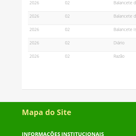
2026
02
Balancete 
2026
02
Balancete d
2026
02
Balancete I
2026
02
Diário
2026
02
Razão
Mapa do Site
INFORMAÇÕES INSTITUCIONAIS