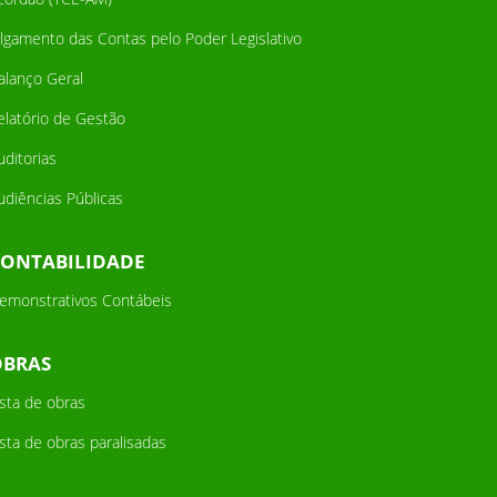
ulgamento das Contas pelo Poder Legislativo
alanço Geral
elatório de Gestão
uditorias
udiências Públicas
CONTABILIDADE
emonstrativos Contábeis
OBRAS
ista de obras
ista de obras paralisadas