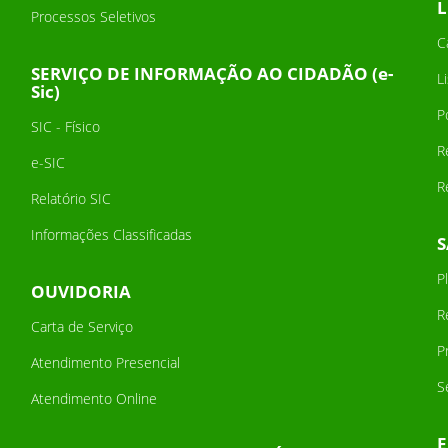
L
Processos Seletivos
C
SERVIÇO DE INFORMAÇÃO AO CIDADÃO (e-
L
Sic)
P
SIC - Físico
R
e-SIC
R
Relatório SIC
Informações Classificadas
P
OUVIDORIA
R
Carta de Serviço
P
Atendimento Presencial
S
Atendimento Online