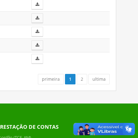
(current)
primeira
1
2
ultima
RESTAÇÃO DE CONTAS
cordão (TCE-AM)