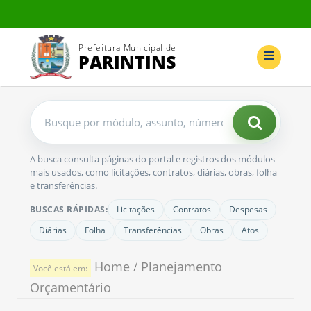
Prefeitura Municipal de
PARINTINS
Buscar
no
portal
A busca consulta páginas do portal e registros dos módulos
mais usados, como licitações, contratos, diárias, obras, folha
e transferências.
BUSCAS RÁPIDAS:
Licitações
Contratos
Despesas
Diárias
Folha
Transferências
Obras
Atos
Home
/
Planejamento
Você está em:
Orçamentário