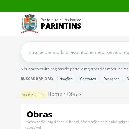
Prefeitura Municipal de
PARINTINS
Buscar
no
portal
A busca consulta páginas do portal e registros dos módulos mais 
BUSCAS RÁPIDAS:
Licitações
Contratos
Despesas
D
Home
/ Obras
Você está em:
Obras
Nesta seção, são disponibilizadas informações detalhadas sobre 
acessível.