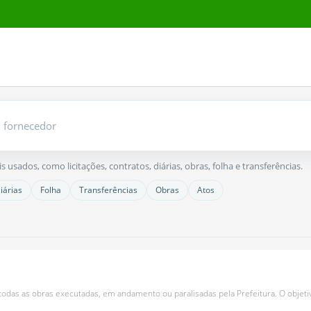
usados, como licitações, contratos, diárias, obras, folha e transferências.
iárias
Folha
Transferências
Obras
Atos
todas as obras executadas, em andamento ou paralisadas pela Prefeitura. O objet