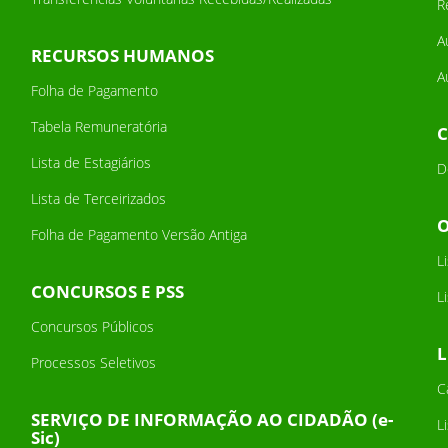
R
A
RECURSOS HUMANOS
A
Folha de Pagamento
Tabela Remuneratória
Lista de Estagiários
D
Lista de Terceirizados
Folha de Pagamento Versão Antiga
L
CONCURSOS E PSS
L
Concursos Públicos
L
Processos Seletivos
C
SERVIÇO DE INFORMAÇÃO AO CIDADÃO (e-
L
Sic)