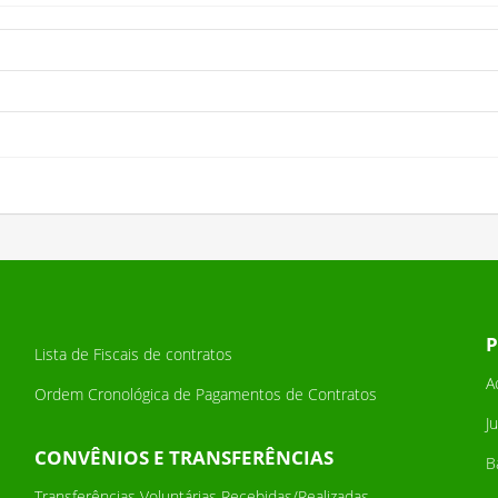
P
Lista de Fiscais de contratos
A
Ordem Cronológica de Pagamentos de Contratos
J
CONVÊNIOS E TRANSFERÊNCIAS
B
Transferências Voluntárias Recebidas/Realizadas