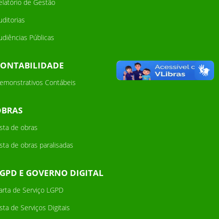
elatório de Gestão
uditorias
udiências Públicas
CONTABILIDADE
emonstrativos Contábeis
OBRAS
ista de obras
ista de obras paralisadas
GPD E GOVERNO DIGITAL
arta de Serviço LGPD
ista de Serviços Digitais