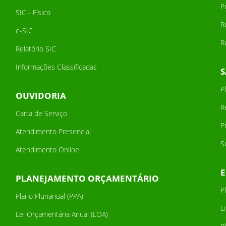
P
SIC - Físico
R
e-SIC
R
Relatório SIC
Informações Classificadas
P
OUVIDORIA
R
Carta de Serviço
P
Atendimento Presencial
S
Atendimento Online
PLANEJAMENTO ORÇAMENTÁRIO
P
Plano Plurianual (PPA)
L
Lei Orçamentária Anual (LOA)