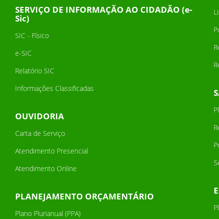
SERVIÇO DE INFORMAÇÃO AO CIDADÃO (e-
L
Sic)
P
SIC - Físico
R
e-SIC
R
Relatório SIC
Informações Classificadas
P
OUVIDORIA
R
Carta de Serviço
P
Atendimento Presencial
S
Atendimento Online
PLANEJAMENTO ORÇAMENTÁRIO
P
Plano Plurianual (PPA)