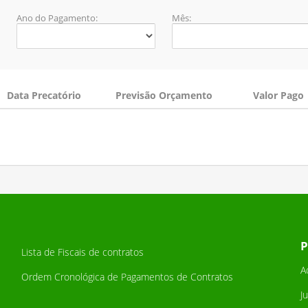
Ano do Pagamento:
Mês:
Data Precatório
Previsão Orçamento
Valor Pago
P
Lista de Fiscais de contratos
A
Ordem Cronológica de Pagamentos de Contratos
J