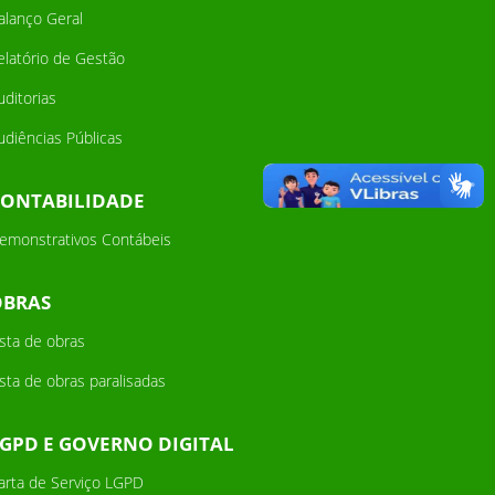
alanço Geral
elatório de Gestão
uditorias
udiências Públicas
CONTABILIDADE
emonstrativos Contábeis
OBRAS
ista de obras
ista de obras paralisadas
GPD E GOVERNO DIGITAL
arta de Serviço LGPD