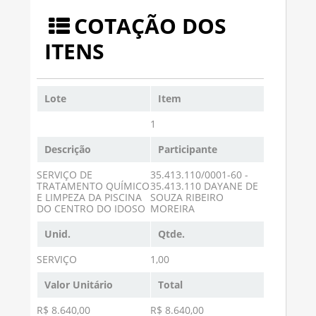
COTAÇÃO DOS
ITENS
Lote
Item
1
Descrição
Participante
SERVIÇO DE
35.413.110/0001-60 -
TRATAMENTO QUÍMICO
35.413.110 DAYANE DE
E LIMPEZA DA PISCINA
SOUZA RIBEIRO
DO CENTRO DO IDOSO
MOREIRA
Unid.
Qtde.
SERVIÇO
1,00
Valor Unitário
Total
R$ 8.640,00
R$ 8.640,00