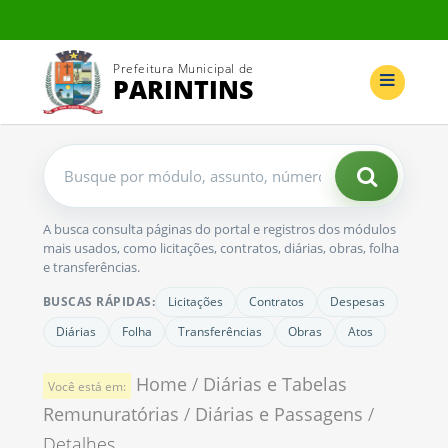
Prefeitura Municipal de
PARINTINS
Buscar
no
portal
A busca consulta páginas do portal e registros dos módulos
mais usados, como licitações, contratos, diárias, obras, folha
e transferências.
BUSCAS RÁPIDAS:
Licitações
Contratos
Despesas
Diárias
Folha
Transferências
Obras
Atos
Home
/
Diárias e Tabelas
Você está em:
Remunuratórias
/
Diárias e Passagens
/
Detalhes